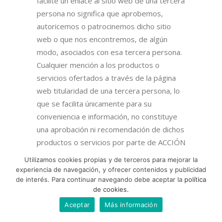
facilite un enlace al sitio web de una tercera
persona no significa que aprobemos,
autoricemos o patrocinemos dicho sitio
web o que nos encontremos, de algún
modo, asociados con esa tercera persona.
Cualquier mención a los productos o
servicios ofertados a través de la página
web titularidad de una tercera persona, lo
que se facilita únicamente para su
conveniencia e información, no constituye
una aprobación ni recomendación de dichos
productos o servicios por parte de ACCIÓN
RENOVABLES S.L.
Utilizamos cookies propias y de terceros para mejorar la
En consonancia con lo anterior, ACCIÓN
experiencia de navegación, y ofrecer contenidos y publicidad
de interés. Para continuar navegando debe aceptar la
política
RENOVABLES S.L. tampoco asume ninguna
de cookies.
clase de responsabilidad en relación con las
Aceptar
Más información
opiniones, comentarios o manifestaciones
vertidas por dichas terceras personas en